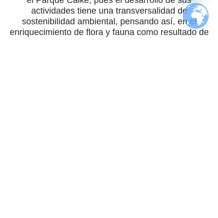
actividades tiene una transversalidad de
sostenibilidad ambiental, pensando así, en el
enriquecimiento de flora y fauna como resultado de
sus distintas actividades medioambientales y el
impacto económico, social y cultural de las mismas.
Bosque seco tropical
Se define como aquella formación vegetal que
presenta una cobertura boscosa continua y que se
distribuye entre los 0-1000 m de altitud; presenta
temperaturas superiores a los 240 C (piso térmico
cálido) y precipitaciones entre los 700 y 2000 mm
anuales, con uno o dos periodos marcados de
sequía al año.