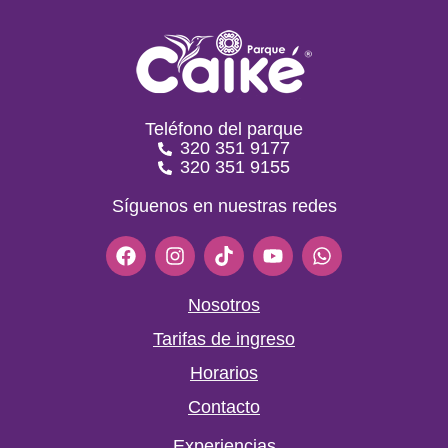
Teléfono del parque
320 351 9177
320 351 9155
Síguenos en nuestras redes
F
I
T
Y
W
a
n
i
o
h
c
s
k
u
a
e
t
t
t
t
Nosotros
b
a
o
u
s
Tarifas de ingreso
o
g
k
b
a
o
r
e
p
Horarios
k
a
p
m
Contacto
Experiencias