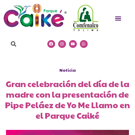
Ir
al
Men
contenido
Search
Facebook
Instagram
Youtube
Whatsapp
Noticia
Gran celebración del día de la
madre con la presentación de
Pipe Peláez de Yo Me Llamo en
el Parque Caiké