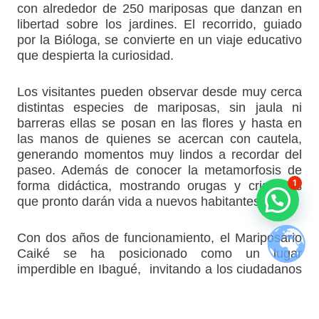
con alrededor de 250 mariposas que danzan en
libertad sobre los jardines. El recorrido, guiado
por la Bióloga, se convierte en un viaje educativo
que despierta la curiosidad.
Los visitantes pueden observar desde muy cerca
distintas especies de mariposas, sin jaula ni
barreras ellas se posan en las flores y hasta en
las manos de quienes se acercan con cautela,
generando momentos muy lindos a recordar del
paseo. Además de conocer la metamorfosis de
1
forma didáctica, mostrando orugas y crisálidas
que pronto darán vida a nuevos habitantes.
Con dos años de funcionamiento, el Mariposario
Caiké se ha posicionado como un lugar
imperdible en Ibagué, invitando a los ciudadanos
a vivir de manera práctica y entretenida el mundo
de las mariposas.