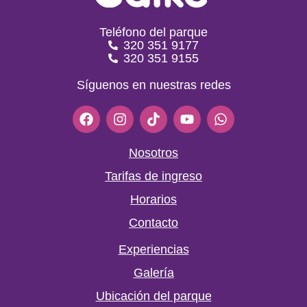
Teléfono del parque
320 351 9177
320 351 9155
Síguenos en nuestras redes
F
I
T
Y
W
a
n
i
o
h
c
s
k
u
a
e
t
t
t
t
Nosotros
b
a
o
u
s
Tarifas de ingreso
o
g
k
b
a
o
r
e
p
Horarios
k
a
p
m
Contacto
Experiencias
Galería
Ubicación del parque