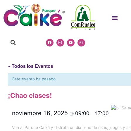
Ir
al
Men
contenido
Search
Facebook
Instagram
Youtube
Whatsapp
« Todos los Eventos
Este evento ha pasado.
¡Chao clases!
¡Se ac
noviembre 16, 2025
09:00
17:00
@
–
Ven al Parque Caiké y disfruta un día lleno de risas, juegos y ale