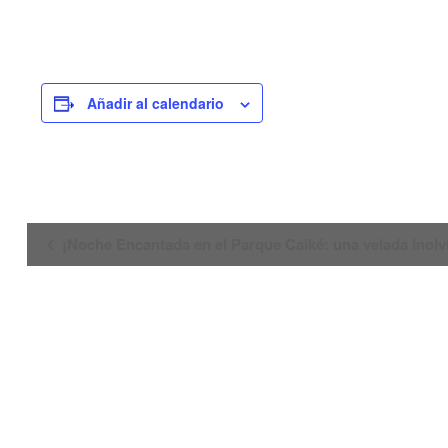
Añadir al calendario
Navegación
¡Noche Encantada en el Parque Caiké: una velada inolv
del
Evento