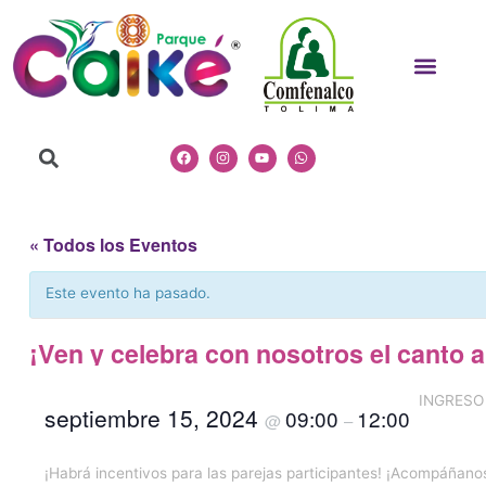
Ir
al
Men
contenido
Search
Facebook
Instagram
Youtube
Whatsapp
« Todos los Eventos
Este evento ha pasado.
¡Ven y celebra con nosotros el canto a
INGRESO 
septiembre 15, 2024
09:00
12:00
@
–
¡Habrá incentivos para las parejas participantes! ¡Acompáñanos