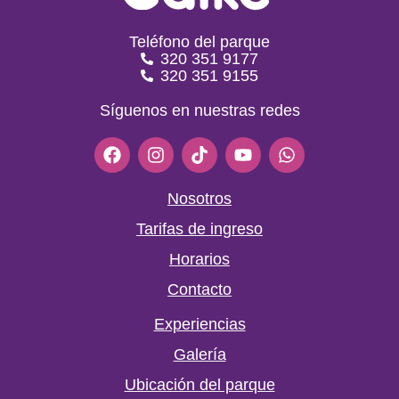
Teléfono del parque
320 351 9177
320 351 9155
Síguenos en nuestras redes
F
I
T
Y
W
a
n
i
o
h
c
s
k
u
a
e
t
t
t
t
Nosotros
b
a
o
u
s
Tarifas de ingreso
o
g
k
b
a
o
r
e
p
Horarios
k
a
p
m
Contacto
Experiencias
Galería
Ubicación del parque