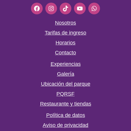
F
I
T
Y
W
a
n
i
o
h
c
s
k
u
a
e
t
t
t
t
Nosotros
b
a
o
u
s
Tarifas de ingreso
o
g
k
b
a
o
r
e
p
Horarios
k
a
p
m
Contacto
Experiencias
Galería
Ubicación del parque
PQRSF
Restaurante y tiendas
Política de datos
Aviso de privacidad